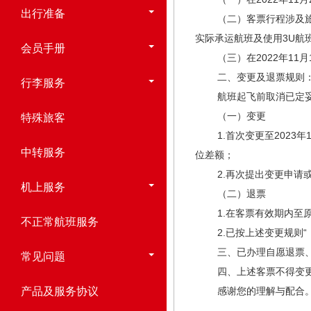
出行准备
（二）客票行程涉及旅行日
实际承运航班及使用3U航
会员手册
（三）在2022年11月
二、变更及退票规则
行李服务
航班起飞前取消已定妥座
（一）变更
特殊旅客
1.首次变更至2023年
中转服务
位差额；
2.再次提出变更申请或
机上服务
（二）退票
1.在客票有效期内至原
不正常航班服务
2.已按上述变更规则“（
三、已办理自愿退票、变
常见问题
四、上述客票不得变更航
产品及服务协议
感谢您的理解与配合