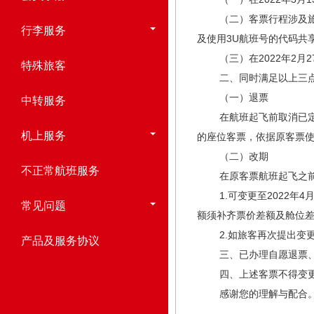
（二）客票行程涉及旅行日
行李服务
及使用3U航班号的代码共
（三）在2022年2月2
特殊旅客
二、同时满足以上三点
（一）退票
中转服务
在航班起飞前取消已定妥
机上服务
的座位客票，依据原客票
（二）改期
不正常航班服务
在原客票航班起飞之前
1.可变更至2022年4
常见问题
额须补齐票价差额及舱位
2.如旅客再次提出变更
产品及服务协议
三、已办理自愿退票、变
四、上述客票不得变更航
感谢您的理解与配合