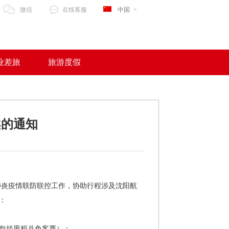
微信
在线客服
中国
业差旅
旅游度假
案的通知
炎疫情联防联控工作，协助行程涉及沈阳航
：
（包括里程兑免客票）；