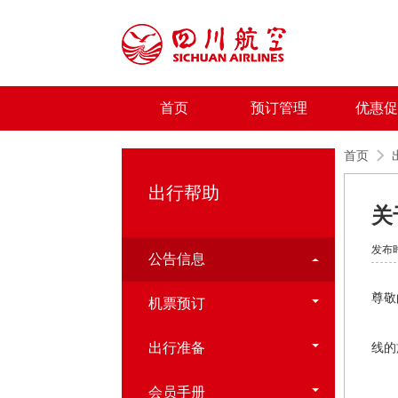
首页
预订管理
优惠促
首页
出行帮助
关
发布时
公告信息
尊敬
机票预订
为配
出行准备
线的
一
会员手册
（一