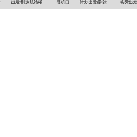
号
出发/到达航站楼
登机口
计划出发/到达
实际出发