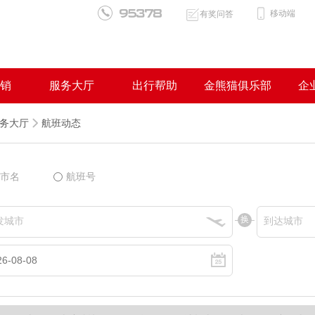
移动端
有奖问答
销
服务大厅
出行帮助
金熊猫俱乐部
企
务大厅
航班动态
市名
航班号
换
发城市
到达城市