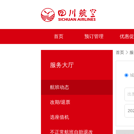
首页
预订管理
优惠促
首页
服
服务大厅
城
航班动态
出
改期/退票
选座值机
不正常航班自助退改