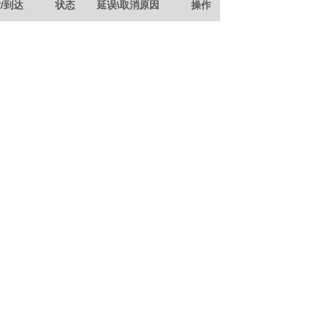
/到达
状态
延误\取消原因
操作