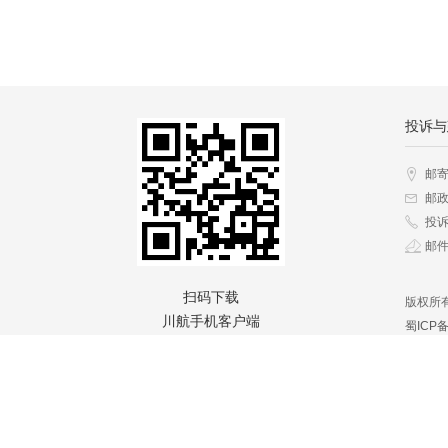
投诉与
邮
邮政
投诉
邮件地
扫码下载
版权所
川航手机客户端
蜀ICP备
川公