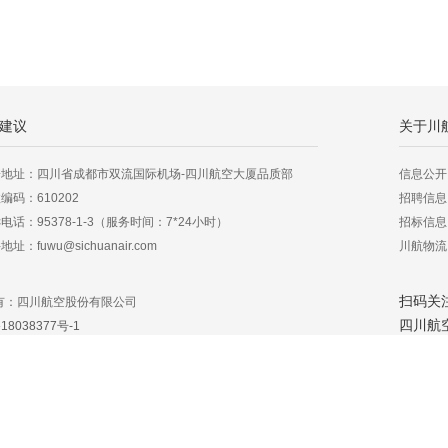
建议
关于川
寄地址：四川省成都市双流国际机场-四川航空大厦品质部
信息公开
编码：610202
招聘信息
电话：95378-1-3（服务时间：7*24小时）
招标信息
址：fuwu@sichuanair.com
川航物流
扫码关
有：四川航空股份有限公司
四川航
18038377号-1
网安备 51012202000460号